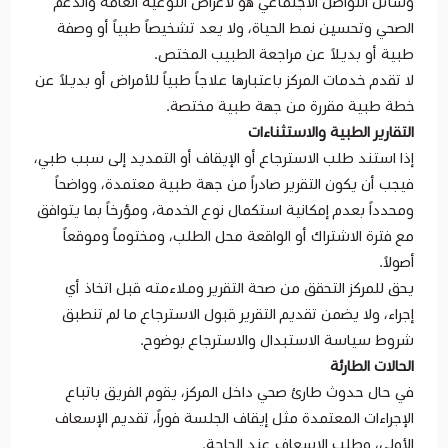
وسائل التواصل الاجتماعي هو لأغراض التوعية العامة والدعم
الصحي وتحسين نمط الحياة، ولا يعد تشخيصاً طبياً أو وصفة
طبية أو بديلاً عن مراجعة الطبيب المختص.
لا تقدم خدمات المركز باعتبارها علاجاً طبياً للأمراض أو بديلاً عن
خطة طبية مقررة من جهة طبية مختصة.
التقارير الطبية والاستثناءات
إذا استند طلب الاسترجاع أو الإيقاف أو التمديد إلى سبب طبي،
فيجب أن يكون التقرير صادراً من جهة طبية معتمدة، وواضحاً
ومحدداً بعدم إمكانية استكمال نوع الخدمة، ومؤرخاً بما يتوافق
مع فترة الاشتراك أو الواقعة محل الطلب، ومختوماً وموقعاً
أصولاً.
يحق للمركز التحقق من صحة التقرير وملاءمته قبل اتخاذ أي
إجراء، ولا يضمن تقديم التقرير قبول الاسترجاع ما لم تنطبق
شروط سياسة الاستبدال والاسترجاع بوضوح.
الحالات الطارئة
في حال حدوث طارئ صحي داخل المركز، يقوم الفريق باتباع
الإجراءات المعتمدة مثل إيقاف الجلسة فوراً، تقديم الإسعاف
الأولي، وطلب الإسعاف عند الحاجة.