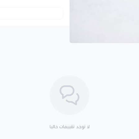
20 حصة تدريب فردي خلال شهر.
تدريب موجه على جهاز البيلاتس.
أداء الحصص داخل غرفة خاصة.
إشراف مدربة أثناء التدريب.
متابعة أخصائية علاج طبيعي حسب
تعديل التمارين وفق الهدف والمس
برنامج متاح للرجال والنساء.
حجز مسبق حسب توفر المواعيد.
يوفر
اشتراك بيلاتس شهري
بداية منظ
الانتقال إلى برنامج أطول.
أهداف وتمارين برنامج البي
يمكن أن يركز البرنامج على:
تقوية عضلات البطن والظهر.
لا توجد تقييمات حاليا
تنشيط العضلات العميقة المسؤول
تحسين المرونة والتحكم بالحركة.