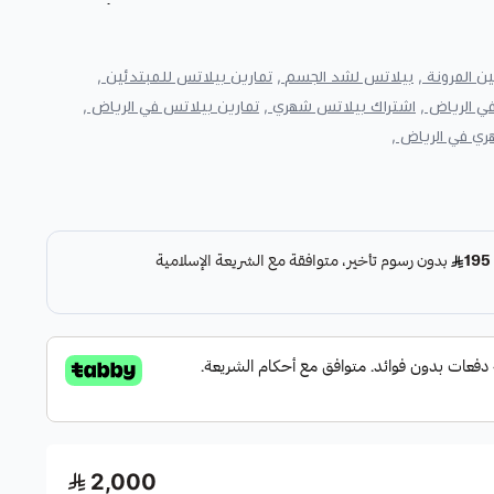
لتحسين المرونة والتوازن والقوام داخل بيئة خاصة، يقدم أكوالايت
يشمل 20 حصة تدريب فردي على جهاز البيلاتس، داخل غرفة خاصة
 المرونة ,
بيلاتس لشد الجسم ,
تمارين بيلاتس للمبتدئين ,
ية العلاج الطبيعي حسب التقييم والحاجة.
 الرياض ,
اشتراك بيلاتس شهري ,
تمارين بيلاتس في الرياض ,
ة
في أكوالايت
، ويتم توجيه التمارين وفق مستوى العميل وهدفه
ري في الرياض ,
ول جماعي موحد على جميع المشتركين. وقد يركز التدريب على
نة والثبات، ودعم وضعية القوام، وزيادة التحكم بالجسم أثناء
س في أكوالايت؟
ة ودقة الأداء، وليس على سرعة التمرين أو زيادة عدد التكرارات
تنفس، والثبات، واستقامة الجسم، والتحكم في كل حركة.
س بين المقاومة والمرونة والتوازن، مما يساعد على تنشيط عضلات
قة منظمة. ويقدم البرنامج تجربة منخفضة التأثير مقارنة ببعض
توى المقاومة والحركات وفق قدرة العميل واستجابته.
تس الشهري؟
2,000