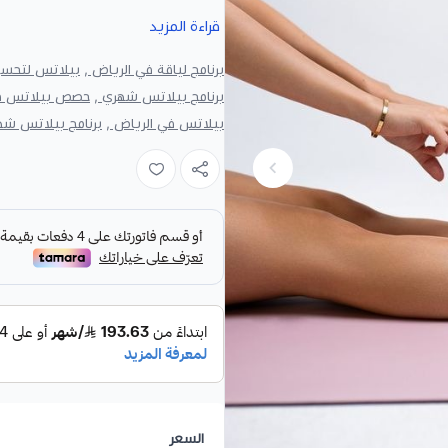
إذا كنت تبحث عن
بيلاتس في الرياض
قراءة المزيد
برنامج بيلاتس شهري في الرياض
برنامج لياقة في الرياض ,
بيلاتس لتحسين
وبإشراف مدربة، مع متابعة من أخصائ
برنامج بيلاتس شهري ,
حصص بيلاتس في
يُعد البرنامج أحد
برامج الرياضة واللياق
بيلاتس في الرياض ,
برنامج بيلاتس شه
وقدرته الحركية، بدلًا من تطبيق جد
تقوية العضلات العميقة، وتحسين المرو
الحركة.
ما الذي يميز برنامج البيلات
يركز برنامج البيلاتس على جودة الحرك
فقط. ويتم الاهتمام أثناء الحصة بال
كما يجمع التدريب على جهاز البيلات
البطن والظهر والعضلات العميقة بطري
التمارين عالية الشدة، مع تعديل مس
ماذا يشمل اشتراك البيلا
السعر