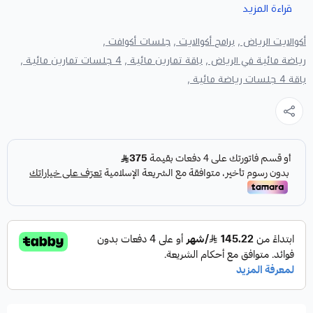
قراءة المزيد
إذا كنت تبحث عن
الرياضة المائية في الرياض
داخل برنامج أكثر
تنظيمًا وتوجيهًا، تقدم أكوالايت باقة الفئة المميزة التي تشمل 4
أكوالايت الرياض ,
برامج أكوالايت ,
جلسات أكوافت ,
رياضة مائية في الرياض ,
باقة تمارين مائية ,
4 جلسات تمارين مائية ,
جلسات لياقة مائية فردية داخل غرف خاصة ومجهزة في
حي
باقة 4 جلسات رياضة مائية ,
الغدير
، مع تدريب موجه من مدربة ومتابعة من أخصائية العلاج
الطبيعي خلال فترة البرنامج.
تمنحك
الفئة المميزة للرياضة المائية في الرياض
تجربة تناسب
مستواك وهدفك، بدل الاعتماد على تمرين موحد للجميع. ويتم
توجيه نوع الحركة وشدة التمرين وفق قدرة العميل، سواء كان
الهدف تحسين اللياقة والحركة والمرونة، أو رفع مستوى التحمل
والتوازن، أو العودة التدريجية إلى ممارسة النشاط.
تندرج الباقة ضمن
برامج واشتراكات الرياضة المائية
في أكوالايت،
وتتوفر الفئة المميزة ضمن باقات 4 أو 8 جلسات، مع إمكانية
زيادة عدد الحصص حسب احتياج العميل والباقات المتاحة.
ماذا تشمل باقة الفئة المميزة؟