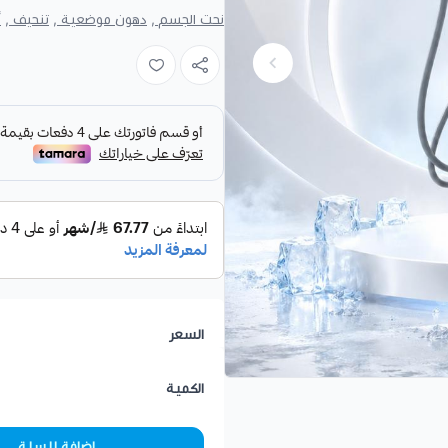
نحت الجسم ,
دهون موضعية ,
تنحيف ,
أ
ومن ضمن هذه البرامج تتوفر
جلسة كو
الدهون الموضعية العنيدة في مناطق
تدريجية وغير جراحية.
تندرج الجلسة ضمن
برامج
الشد والنح
العملاء؛ إذ تُقيّم المنطقة أولًا لمع
أو أن الحالة تحتاج إلى خطة مختلفة.
ما هي جلسة كول تيك؟
تعتمد
جلسات كول تيك
على التبريد 
الجسم. وقد تناسب من يبحثون عن
ن
لتحسين مظهر المناطق التي لا تستجي
السعر
تركز الجلسة على الدهون الموضعية و
لإنقاص الوزن العام. لذلك يعتمد اختي
الكمية
العميل في الوصول إليه.
ماذا تشمل جلسة كول تيك ا
إضافة للسلة