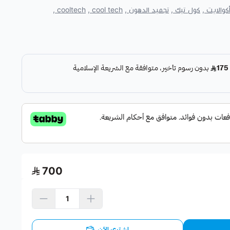
كوالايت ,
كول تيك ,
تجميد الدهون ,
cool tech ,
cooltech ,
ل تيك في الرياض
، التي تعتمد على تقنية التبريد لاستهداف
 محددة، ودعم تقليل المقاسات وتحسين تناسق القوام بصورة
ت
في أكوالايت
، ولا يتم تطبيقها بالطريقة نفسها على جميع
رفة مدى ملاءمة التقنية، وتحديد ما إذا كانت الجلسة الواحدة مناسبة
الموجه للتعامل مع التجمعات الدهنية في منطقة محددة من
حت الجسم بالتبريد
أو ما يُعرف شائعًا بجلسات تجميد الدهون
ب بسهولة للحمية أو التمارين.
700
شكل المنطقة المستهدفة، ولا تُعد علاجًا للسمنة أو وسيلة
ارها على تقييم توزيع الدهون، والمنطقة، والهدف الذي يرغب
لواحدة؟
اشتري الآن