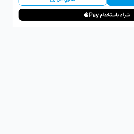
لبدء.
.
هدفه.
ب التقييم.
اسبة لاستهداف منطقة محددة، لكن عدد الجلسات المطلوب يختلف
طقة، والنتيجة المستهدفة.
فها
 على مناطق مثل: