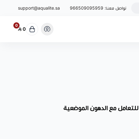
تواصل معنا:
966509095959
support@aqualite.sa
0
0
لتعامل مع الدهون الموضعية
د والنحت والتعامل مع الدهون الموضعية في الرياض
، ويتم اختيار
المستهدفة، وتوزيع الدهون، والوزن، والهدف المطلوب.